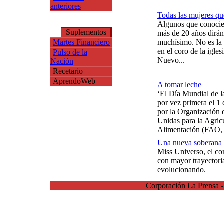
anteriores
Todas las mujeres qu
Algunos que conocie
Suplementos
más de 20 años dirá
Martes Financiero
muchísimo. No es la
en el coro de la igle
Pulso de la
Nuevo...
Nación
Recetario
AprendoWeb
A tomar leche
‘El Día Mundial de l
por vez primera el 1 
por la Organización 
Unidas para la Agricu
Alimentación (FAO, si
Una nueva soberana
Miss Universo, el co
con mayor trayectoria
evolucionando.
Corporación La Prensa 