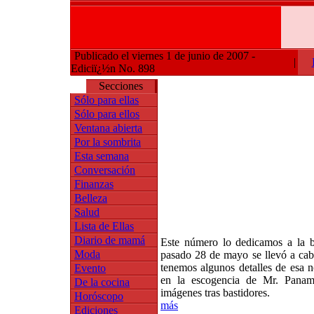
Publicado el viernes 1 de junio de 2007 -
|
Ediciï¿½n No. 898
Secciones
Sólo para ellas
Sólo para ellos
Ventana abierta
Por la sombrita
Esta semana
Conversación
Finanzas
Belleza
Salud
Lista de Ellas
Diario de mamá
Este número lo dedicamos a la b
Moda
pasado 28 de mayo se llevó a cabo
tenemos algunos detalles de esa 
Evento
en la escogencia de Mr. Panam
De la cocina
imágenes tras bastidores.
Horóscopo
más
Ediciones