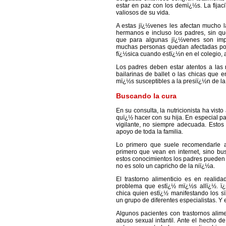
estar en paz con los demï¿½s. La fija
valiosos de su vida.
A estas jï¿½venes les afectan mucho 
hermanos e incluso los padres, sin qu
que para algunas jï¿½venes son impa
muchas personas quedan afectadas por 
fï¿½sica cuando estï¿½n en el colegio, 
Los padres deben estar atentos a las 
bailarinas de ballet o las chicas que 
mï¿½s susceptibles a la presiï¿½n de l
Buscando la cura
En su consulta, la nutricionista ha vi
quï¿½ hacer con su hija. En especial pa
vigilante, no siempre adecuada. Estos 
apoyo de toda la familia.
Lo primero que suele recomendarle a
primero que vean en internet, sino bus
estos conocimientos los padres pueden
no es solo un capricho de la niï¿½a.
El trastorno alimenticio es en reali
problema que estï¿½ mï¿½s allï¿½. ï¿
chica quien estï¿½ manifestando los s
un grupo de diferentes especialistas. Y 
Algunos pacientes con trastornos alim
abuso sexual infantil. Ante el hecho d