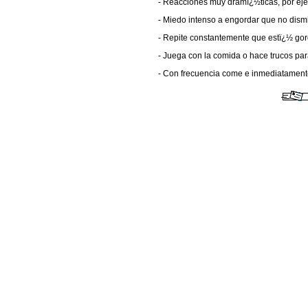
- Reacciones muy dramï¿½ticas, por eje
- Miedo intenso a engordar que no dism
- Repite constantemente que estï¿½ gord
- Juega con la comida o hace trucos para
- Con frecuencia come e inmediatament