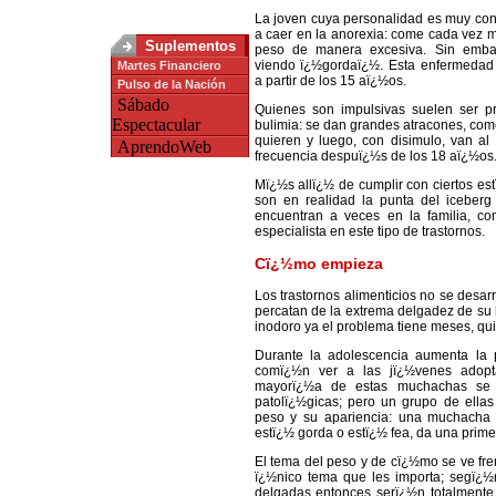
La joven cuya personalidad es muy con
a caer en la anorexia: come cada vez 
Suplementos
peso de manera excesiva. Sin emba
viendo ï¿½gordaï¿½. Esta enfermedad 
Martes Financiero
a partir de los 15 aï¿½os.
Pulso de la Nación
Sábado
Quienes son impulsivas suelen ser p
Espectacular
bulimia: se dan grandes atracones, com
quieren y luego, con disimulo, van a
AprendoWeb
frecuencia despuï¿½s de los 18 aï¿½os
Mï¿½s allï¿½ de cumplir con ciertos e
son en realidad la punta del iceber
encuentran a veces en la familia, como
especialista en este tipo de trastornos.
Cï¿½mo empieza
Los trastornos alimenticios no se desa
percatan de la extrema delgadez de su h
inodoro ya el problema tiene meses, qu
Durante la adolescencia aumenta la 
comï¿½n ver a las jï¿½venes adopt
mayorï¿½a de estas muchachas se
patolï¿½gicas; pero un grupo de ella
peso y su apariencia: una muchacha
estï¿½ gorda o estï¿½ fea, da una prime
El tema del peso y de cï¿½mo se ve fre
ï¿½nico tema que les importa; segï¿½n
delgadas entonces serï¿½n totalmente f