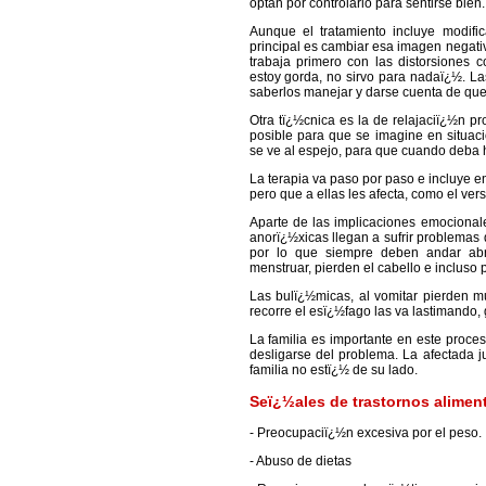
optan por controlarlo para sentirse bien.
Aunque el tratamiento incluye modific
principal es cambiar esa imagen negati
trabaja primero con las distorsiones 
estoy gorda, no sirvo para nadaï¿½. L
saberlos manejar y darse cuenta de que
Otra tï¿½cnica es la de relajaciï¿½n pr
posible para que se imagine en situa
se ve al espejo, para que cuando deba h
La terapia va paso por paso e incluye enf
pero que a ellas les afecta, como el ver
Aparte de las implicaciones emocionale
anorï¿½xicas llegan a sufrir problemas 
por lo que siempre deben andar abr
menstruar, pierden el cabello e incluso
Las bulï¿½micas, al vomitar pierden 
recorre el esï¿½fago las va lastimando
La familia es importante en este proce
desligarse del problema. La afectada j
familia no estï¿½ de su lado.
Seï¿½ales de trastornos aliment
- Preocupaciï¿½n excesiva por el peso.
- Abuso de dietas