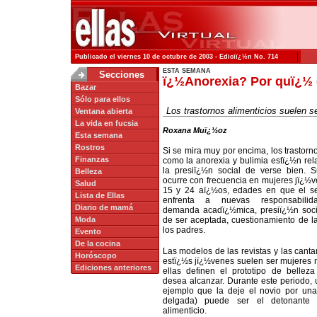
|
Publicado el viernes 10 de octubre de 2003 - Ediciï¿½n No. 714
ESTA SEMANA
Secciones
ï¿½Anorexia? Por quï¿½ 
Bazar
Sólo para ellos
Los trastornos alimenticios suelen
Ventana abierta
La vida en fucsia
Roxana Muï¿½oz
Esta semana
Rostros
Si se mira muy por encima, los trastorn
Finanzas
como la anorexia y bulimia estï¿½n re
la presiï¿½n social de verse bien. S
Belleza
ocurre con frecuencia en mujeres jï¿½v
Salud
15 y 24 aï¿½os, edades en que el s
Lista de Ellas
enfrenta a nuevas responsabilid
Diario de mamá
demanda acadï¿½mica, presiï¿½n soci
Moda
de ser aceptada, cuestionamiento de l
los padres.
Evento
De la cocina
Las modelos de las revistas y las cant
Horóscopo
estï¿½s jï¿½venes suelen ser mujeres 
Ediciones anteriores
ellas definen el prototipo de belleza
desea alcanzar. Durante este periodo, u
ejemplo que la deje el novio por un
delgada) puede ser el detonante d
alimenticio.