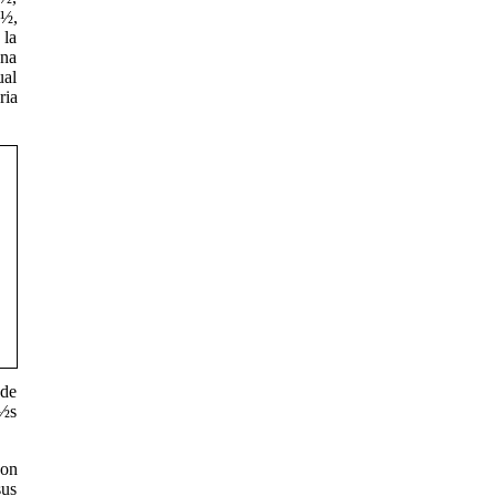
¿½,
 la
una
ual
ria
 de
¿½s
con
sus