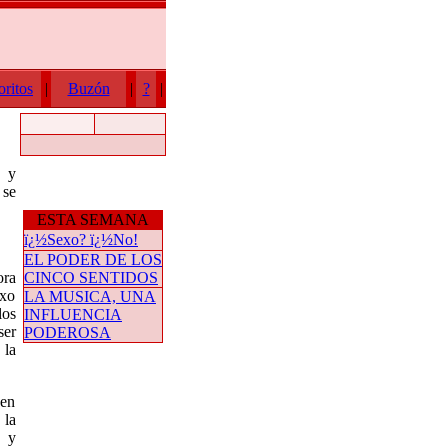
oritos
|
Buzón
|
?
|
o y
 se
ESTA SEMANA
ï¿½Sexo? ï¿½No!
EL PODER DE LOS
ora
CINCO SENTIDOS
exo
LA MUSICA, UNA
los
INFLUENCIA
ser
PODEROSA
 la
 en
 la
s y