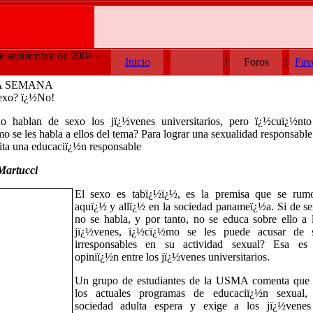
de septiembre de 2004 -
|
Inicio
|
|
Foros
|
Fav
A SEMANA
exo? ï¿½No!
 hablan de sexo los jï¿½venes universitarios, pero ï¿½cuï¿½nt
o se les habla a ellos del tema? Para lograr una sexualidad responsable
ita una educaciï¿½n responsable
 Martucci
El sexo es tabï¿½ï¿½, es la premisa que se rum
aquï¿½ y allï¿½ en la sociedad panameï¿½a. Si de s
no se habla, y por tanto, no se educa sobre ello a 
jï¿½venes, ï¿½cï¿½mo se les puede acusar de 
irresponsables en su actividad sexual? Esa es
opiniï¿½n entre los jï¿½venes universitarios.
Un grupo de estudiantes de la USMA comenta que
los actuales programas de educaciï¿½n sexual,
sociedad adulta espera y exige a los jï¿½vene