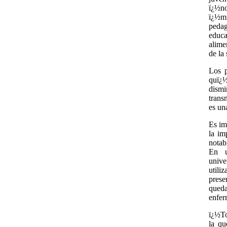
ï¿½no
ï¿½m
pedag
educa
alime
de la
Los p
quï¿½
dismi
trans
es un
Es im
la im
notab
En u
unive
utili
prese
queda
enfer
ï¿½To
la qu