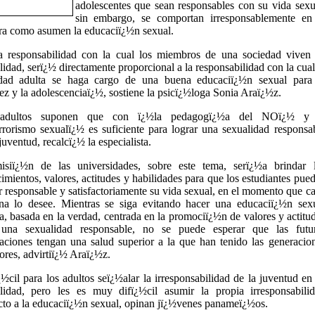
adolescentes que sean responsables con su vida sexu
sin embargo, se comportan irresponsablemente en
a como asumen la educaciï¿½n sexual.
 responsabilidad con la cual los miembros de una sociedad viven
lidad, serï¿½ directamente proporcional a la responsabilidad con la cual
dad adulta se haga cargo de una buena educaciï¿½n sexual para
ez y la adolescenciaï¿½, sostiene la psicï¿½loga Sonia Araï¿½z.
adultos suponen que con ï¿½la pedagogï¿½a del NOï¿½ y 
rrorismo sexualï¿½ es suficiente para lograr una sexualidad responsa
juventud, recalcï¿½ la especialista.
siï¿½n de las universidades, sobre este tema, serï¿½a brindar 
imientos, valores, actitudes y habilidades para que los estudiantes pue
ar responsable y satisfactoriamente su vida sexual, en el momento que c
na lo desee. Mientras se siga evitando hacer una educaciï¿½n sex
ta, basada en la verdad, centrada en la promociï¿½n de valores y actitu
 una sexualidad responsable, no se puede esperar que las futu
aciones tengan una salud superior a la que han tenido las generacio
iores, advirtiï¿½ Araï¿½z.
¿½cil para los adultos seï¿½alar la irresponsabilidad de la juventud en
lidad, pero les es muy difï¿½cil asumir la propia irresponsabili
cto a la educaciï¿½n sexual, opinan jï¿½venes panameï¿½os.