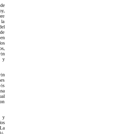
 de
oy,
bre
 la
del
 de
 en
los
os,
¿½n
s y
¿½n
nes
¿½s
una
ual
con
s y
los
 La
¿½,