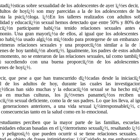
stadï¿½sticas sobre sexualidad de los adolescentes de ayer ï¿½es decir,
dultos de hoyï¿½ son muy parecidas a la de los adolescentes de h
ta la psicï¿½loga. ï¿½En los talleres realizados con adultos so
lidad y educaciï¿½n sexual hemos detectado que entre 50% y 80% de
ciï¿½n participante habï¿½a tenido relaciones sexuales antes 
monio. Una gran mayorï¿½a de ellos, al igual que los adolescentes
no habï¿½a usado algï¿½n mï¿½todo para protegerse de un embarazo
rimeras relaciones sexuales y una proporciï¿½n similar a la de 
enes de hoy tambiï¿½n abortï¿½. Igualmente, los padres de estos adult
 momento, no se enteraron de las relaciones sexuales, tal como tambiï
¿½ sucediendo con una buena proporciï¿½n de los adolescente
enes de hoyï¿½.
cir, que pese a que han transcurrido dï¿½cadas desde la iniciaciï
al de los adultos de hoy, durante las cuales las investigacio
ï¿½ficas han sido muchas y la educaciï¿½n sexual se ha hecho mï
rta en muchas culturas, los jï¿½venes panameï¿½os reciben 
ciï¿½n sexual deficiente, como la de sus padres. Lo que los lleva, al ig
 generaciones anteriores, a una vida sexual ï¿½irresponsableï¿½, 
s consecuencias tanto en la salud como en lo emocional.
studiantes perciben que la mayor parte de las familias, escuela
rsidades educan basadas en el ï¿½terrorismo sexualï¿½, resaltando ï¿½
 y peligrosï¿½ que pueden ocurrir si se tiene relaciones sexuales.
tud es objeto de frases intimidatorias: ï¿½Cuidado te me embarazasï