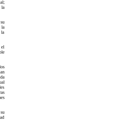
al;
 la
 su
 la
 la
el
ble
los
dan
ada
ual
des
ras
nes
 su
dad