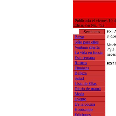
Publicado el viernes 10 
Ediciï¿½n No. 752
EST
Secciones
ï¿½S
Bazar
Sólo para ellos
Mucho
Ventana abierta
cï¿½m
La vida en fucsia
neces
Esta semana
Rostros
Itzel
Finanzas
Belleza
Salud
Lista de Ellas
Diario de mamá
Moda
Evento
De la cocina
Horóscopo
Ediciones