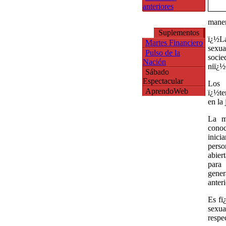
anteriores
maner
Suplementos
ï¿½La
Martes Financiero
sexua
Pulso de la
socie
Nación
niï¿½
Sábado
Espectacular
Los 
AprendoWeb
ï¿½te
en la 
La mi
conoc
inici
perso
abier
para
gener
anter
Es fï
sexua
respe