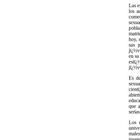
Las e
los a
comen
sexua
pobla
matri
hoy, 
sus p
jï¿½v
en su
estï
jï¿½v
Es de
sexu
cient
abie
educa
que a
seria
Los e
unive
males
juven