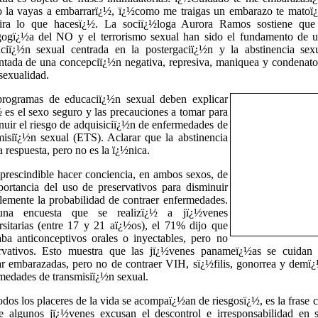
 la vayas a embarrarï¿½, ï¿½como me traigas un embarazo te matoï
ira lo que hacesï¿½. La sociï¿½loga Aurora Ramos sostiene que
ogï¿½a del NO y el terrorismo sexual han sido el fundamento de 
ciï¿½n sexual centrada en la postergaciï¿½n y la abstinencia sex
ntada de una concepciï¿½n negativa, represiva, maniquea y condenato
 sexualidad.
rogramas de educaciï¿½n sexual deben explicar
 es el sexo seguro y las precauciones a tomar para
nuir el riesgo de adquisiciï¿½n de enfermedades de
misiï¿½n sexual (ETS). Aclarar que la abstinencia
a respuesta, pero no es la ï¿½nica.
prescindible hacer conciencia, en ambos sexos, de
portancia del uso de preservativos para disminuir
lemente la probabilidad de contraer enfermedades.
na encuesta que se realizï¿½ a jï¿½venes
rsitarias (entre 17 y 21 aï¿½os), el 71% dijo que
zaba anticonceptivos orales o inyectables, pero no
rvativos. Esto muestra que las jï¿½venes panameï¿½as se cuidan
r embarazadas, pero no de contraer VIH, sï¿½filis, gonorrea y demï
medades de transmisiï¿½n sexual.
dos los placeres de la vida se acompaï¿½an de riesgosï¿½, es la frase 
e algunos jï¿½venes excusan el descontrol e irresponsabilidad en 