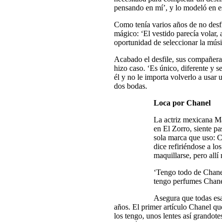
pensando en mí’, y lo modeló en e
Como tenía varios años de no desfi
mágico: ‘El vestido parecía volar, 
oportunidad de seleccionar la músic
Acabado el desfile, sus compañeras
hizo caso. ‘Es único, diferente y s
él y no le importa volverlo a usar 
dos bodas.
Loca por Chanel
La actriz mexicana Ma
en El Zorro, siente p
sola marca que uso: C
dice refiriéndose a lo
maquillarse, pero allí
‘Tengo todo de Chane
tengo perfumes Chanel
Asegura que todas esa
años. El primer artículo Chanel qu
los tengo, unos lentes así grandote