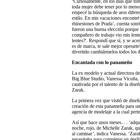
‘Curiosamente, en los días que tom
toda mujer debe tener por lo menos 
empecé la búsqueda de aros diferen
estilo. En mis vacaciones encontré
rhinestones de Prada’, cuenta sonr
fueron una buena elección porque s
compañero de trabajo vio mis lente
lentes?'. Respondí que sí, y se ace
es de marca, te sale mejor operarte
divertido cambiármelos todos los d
Encantada con lo panameño
La ex modelo y actual directora d
Big Blue Studio, Vanessa Vicuña, 
cautivada por el talento de la dise
Zarak.
La primera vez que vistió de dise
creación de esta panameña para un
agencia de modelaje a la cual pert
Así que hace unos meses. . . ‘adqu
noche, rojo, de Michelle Zarak, qu
al caminar’, indica Vanessa. ‘Zara
necesitaba para completar un desfi