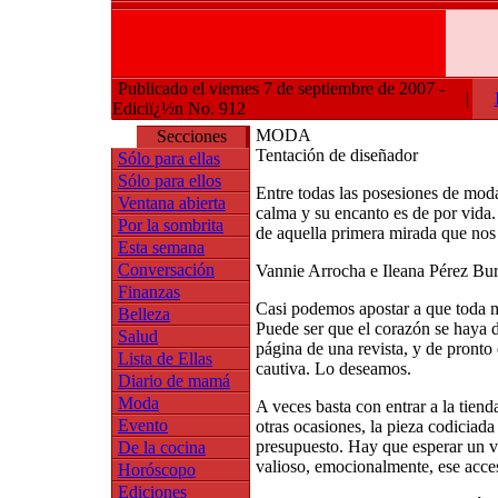
Publicado el viernes 7 de septiembre de 2007 -
|
Ediciï¿½n No. 912
MODA
Secciones
Tentación de diseñador
Sólo para ellas
Sólo para ellos
Entre todas las posesiones de mod
Ventana abierta
calma y su encanto es de por vida.
Por la sombrita
de aquella primera mirada que nos
Esta semana
Conversación
Vannie Arrocha e Ileana Pérez Bu
Finanzas
Casi podemos apostar a que toda m
Belleza
Puede ser que el corazón se haya de
Salud
página de una revista, y de pronto
Lista de Ellas
cautiva. Lo deseamos.
Diario de mamá
Moda
A veces basta con entrar a la tienda
Evento
otras ocasiones, la pieza codiciada 
presupuesto. Hay que esperar un v
De la cocina
valioso, emocionalmente, ese acce
Horóscopo
Ediciones