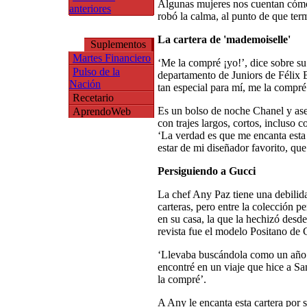
Algunas mujeres nos cuentan cómo 
anteriores
robó la calma, al punto de que term
La cartera de 'mademoiselle'
Suplementos
Martes Financiero
‘Me la compré ¡yo!’, dice sobre su
Pulso de la
departamento de Juniors de Félix 
Nación
tan especial para mí, me la compré 
Recetario
Es un bolso de noche Chanel y as
AprendoWeb
con trajes largos, cortos, incluso 
‘La verdad es que me encanta esta 
estar de mi diseñador favorito, que
Persiguiendo a Gucci
La chef Any Paz tiene una debilida
carteras, pero entre la colección p
en su casa, la que la hechizó desde
revista fue el modelo Positano de 
‘Llevaba buscándola como un año 
encontré en un viaje que hice a Sa
la compré’.
A Any le encanta esta cartera por s