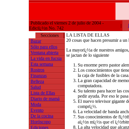
Publicado el viernes 2 de julio de 2004 -
|
Ediciï¿½n No. 742
LA LISTA DE ELLAS
Secciones
20 cosas que hacen presumir a un
Bazar
Sólo para ellos
La mayorï¿½a de nuestros amigos
Ventana abierta
se jactan de lo siguiente
La vida en fucsia
Esta semana
Su enorme perro pastor ale
Rostros
Los conocimientos que tiene 
la caja de fusibles de la casa
Finanzas
La gran capacidad de memor
Belleza
computadora.
Salud
Su talento para hacer las cos
Lista de Ellas
pedir ayuda. Por eso le pasa 
Diario de mamá
El nuevo televisor gigante 
Moda
comprï¿½.
Evento
La velocidad de banda ancha
De la cocina
Sus conocimientos de fï¿½tb
Horóscopo
aï¿½n mï¿½s que el ï¿½rbitr
La alta velocidad que alcan
Ediciones