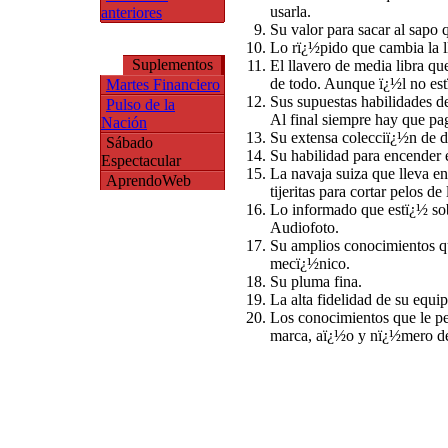
usarla.
anteriores
Su valor para sacar al sapo 
Lo rï¿½pido que cambia la ll
Suplementos
El llavero de media libra que
de todo. Aunque ï¿½l no es
Martes Financiero
Sus supuestas habilidades de
Pulso de la
Al final siempre hay que pag
Nación
Su extensa colecciï¿½n de di
Sábado
Su habilidad para encender e
Espectacular
La navaja suiza que lleva en 
AprendoWeb
tijeritas para cortar pelos d
Lo informado que estï¿½ sob
Audiofoto.
Su amplios conocimientos qu
mecï¿½nico.
Su pluma fina.
La alta fidelidad de su equi
Los conocimientos que le per
marca, aï¿½o y nï¿½mero de