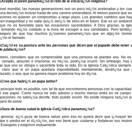
Acepta el joven panameï¿½o el reto de la vocaciï¿½n religiosa?
ivel mundial, las nuevas generaciones son un poco mï¿½s aceleradas y les cue
una decisiï¿½n incluso hasta de una carrera universitaria. Al menos parece que es
ciones no quieren un compromiso a largo plazo. Los grandes cambios que hay
en inseguridad y no sabe quï¿½ serï¿½ de ellos en el futuro. Ese es un ambient
que no es favorable para las vocaciones sacerdotales. A Dios gracias, la Igle
½ tomando mï¿½s cuidado a la hora de escoger a sus candidatos. Pero tambiï
 seguro de que hay muchos jï¿½venes panameï¿½os que en algï¿½n mome
rï¿½n el llamado.
Cuï¿½l es su postura ante las personas que dicen que el papado debe tener 
e jubilaciï¿½n?
imero, considero que es comprensible que una persona se plantee eso. No es
 cerrado, absurdo o irracional, es mï¿½s, podrï¿½a ocurrir. Sin embargo, hay 
ar que uno es obispo o sacerdote toda la vida. En la Iglesia Catï¿½lica siempre
o claro que si un papa quedara imposibilitado mentalmente, tendrï¿½a que 
azado, o sea, que no genera mayor problema hoy en dï¿½a.
Cree que habrï¿½ un papa latino?
principio todo es posible, con tal de que encontremos personas con la capacidad
ir ese papel. Como nunca he sido adivino y mucho menos entra en mi campo
paciones, no sabrï¿½a decirte, todo puede ocurrir. No existe ninguna razï¿½n p
jara de pasar.
Goza de buena salud la Iglesia Catï¿½lica panameï¿½a?
general, sï¿½ goza de buena salud, pero eso no quiere decir que ï¿½vaya! te
ipe o piedra en el riï¿½ï¿½n, por eso tiene que cuidarse y fortalecer sus mision
el Evangelio y exigirnos mutuamente