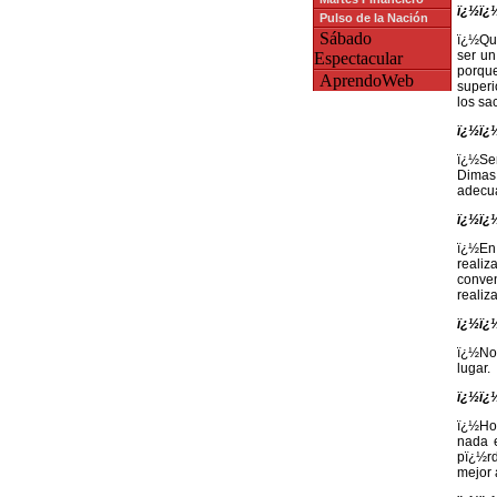
ï¿½ï¿½
Pulso de la Nación
Sábado
ï¿½Que
ser un
Espectacular
porque
AprendoWeb
superi
los sa
ï¿½ï¿
ï¿½Ser
Dimas
adecua
ï¿½ï¿½
ï¿½En
realiz
conven
realiz
ï¿½ï¿
ï¿½No,
lugar.
ï¿½ï¿½
ï¿½Hon
nada 
pï¿½rd
mejor 