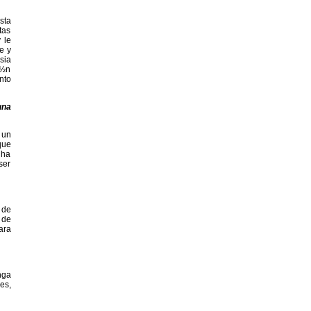
sta
tas
 le
e y
sia
¿½n
nto
una
 un
que
 ha
ser
 de
 de
ara
nga
es,