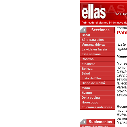
Publicado el viernes 14 de mayo de
ROSTR
Secciones
Pabl
Bazar
Sólo para ellos
Este
Ventana abierta
Igles
La vida en fucsia
Esta semana
Manuel
Rostros
Monseï
Finanzas
nombra
Belleza
Catï¿
Salud
1972 p
Lista de Ellas
estudi
Diario de mamá
fallec
Varela
Moda
provin
Evento
estudi
De la cocina
Horóscopo
Recue
Ediciones anteriores
muy d
Hï¿½ct
parroq
Suplementos
Marï¿½
Martes Financiero