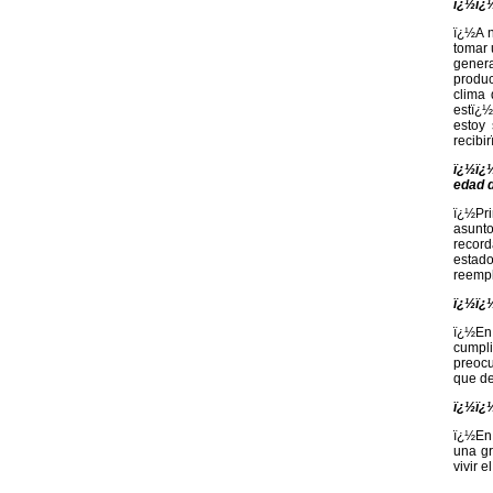
ï¿½ï¿½
ï¿½A n
tomar 
genera
produc
clima 
estï¿
estoy
recibi
ï¿½ï¿½
edad d
ï¿½Pr
asunto
record
estad
reempl
ï¿½ï¿½
ï¿½En 
cumpl
preocu
que de
ï¿½ï¿½
ï¿½En 
una gr
vivir 