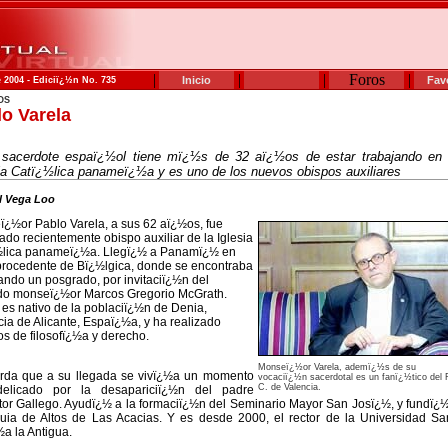
|
|
|
Foros
|
Inicio
Fav
 2004 - Ediciï¿½n No. 735
OS
o Varela
 sacerdote espaï¿½ol tiene mï¿½s de 32 aï¿½os de estar trabajando en 
ia Catï¿½lica panameï¿½a y es uno de los nuevos obispos auxiliares
 Vega Loo
¿½or Pablo Varela, a sus 62 aï¿½os, fue
do recientemente obispo auxiliar de la Iglesia
½lica panameï¿½a. Llegï¿½ a Panamï¿½ en
rocedente de Bï¿½lgica, donde se encontraba
ando un posgrado, por invitaciï¿½n del
ido monseï¿½or Marcos Gregorio McGrath.
 es nativo de la poblaciï¿½n de Denia,
cia de Alicante, Espaï¿½a, y ha realizado
os de filosofï¿½a y derecho.
Monseï¿½or Varela, ademï¿½s de su
rda que a su llegada se vivï¿½a un momento
vocaciï¿½n sacerdotal es un fanï¿½tico del 
C. de Valencia.
elicado por la desapariciï¿½n del padre
or Gallego. Ayudï¿½ a la formaciï¿½n del Seminario Mayor San Josï¿½, y fundï¿½
uia de Altos de Las Acacias. Y es desde 2000, el rector de la Universidad Sa
a la Antigua.