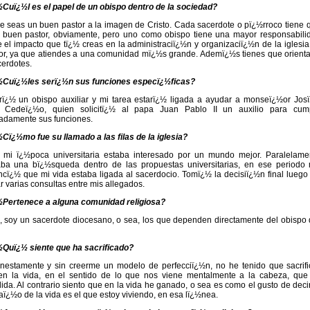
Cuï¿½l es el papel de un obispo dentro de la sociedad?
 seas un buen pastor a la imagen de Cristo. Cada sacerdote o pï¿½rroco tiene 
 buen pastor, obviamente, pero uno como obispo tiene una mayor responsabili
 el impacto que tï¿½ creas en la administraciï¿½n y organizaciï¿½n de la iglesia
or, ya que atiendes a una comunidad mï¿½s grande. Ademï¿½s tienes que orienta
cerdotes.
½Cuï¿½les serï¿½n sus funciones especï¿½ficas?
ï¿½ un obispo auxiliar y mi tarea estarï¿½ ligada a ayudar a monseï¿½or Jos
 Cedeï¿½o, quien solicitï¿½ al papa Juan Pablo II un auxilio para cump
damente sus funciones.
Cï¿½mo fue su llamado a las filas de la iglesia?
 mi ï¿½poca universitaria estaba interesado por un mundo mejor. Paralelame
aba una bï¿½squeda dentro de las propuestas universitarias, en ese periodo
cï¿½ que mi vida estaba ligada al sacerdocio. Tomï¿½ la decisiï¿½n final luego
ar varias consultas entre mis allegados.
½Pertenece a alguna comunidad religiosa?
 soy un sacerdote diocesano, o sea, los que dependen directamente del obispo 
Quï¿½ siente que ha sacrificado?
estamente y sin creerme un modelo de perfecciï¿½n, no he tenido que sacrifi
en la vida, en el sentido de lo que nos viene mentalmente a la cabeza, que
ida. Al contrario siento que en la vida he ganado, o sea es como el gusto de decir
aï¿½o de la vida es el que estoy viviendo, en esa lï¿½nea.