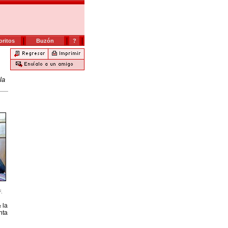
|
|
|
oritos
Buzón
?
la
F.
 la
nta