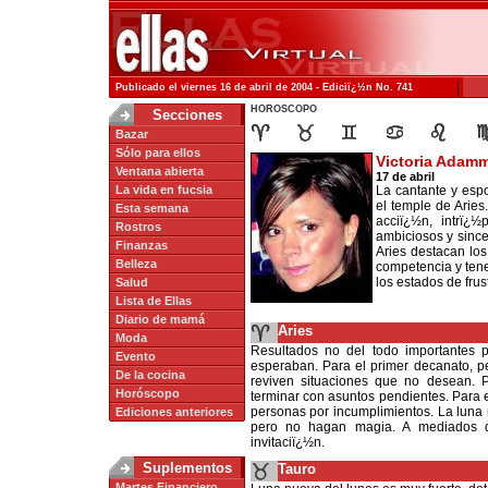
|
Publicado el viernes 16 de abril de 2004 - Ediciï¿½n No. 741
HOROSCOPO
Secciones
Bazar
Sólo para ellos
Victoria Adam
Ventana abierta
17 de abril
La vida en fucsia
La cantante y esp
el temple de Arie
Esta semana
acciï¿½n, intrï¿
Rostros
ambiciosos y sincer
Finanzas
Aries destacan los
Belleza
competencia y tener
los estados de frus
Salud
Lista de Ellas
Diario de mamá
Aries
Moda
Resultados no del todo importantes p
Evento
esperaban. Para el primer decanato, pe
De la cocina
reviven situaciones que no desean.
Horóscopo
terminar con asuntos pendientes. Para e
personas por incumplimientos. La luna
Ediciones anteriores
pero no hagan magia. A mediados de
invitaciï¿½n.
Suplementos
Tauro
Martes Financiero