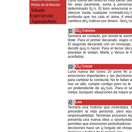
Luna nueva del lunes es muy fuerte, de
No seas pesimista, suma a personas
Pulso de la Nación
determinado tï¿½. El tono emocional e
Sábado
silencio hasta cualquier contradicciï
Espectacular
profunda que les cala el alma. A me
AprendoWeb
cambios drï¿½sticos por dinero. Serï¿½
Gï¿½minis
Semana de cuidado, por donde te asom
diste. Para el primer decanato, viajes 
El segundo decanato con un noviazgo,
decidir quï¿½ hacer. Para el tercer de
planetas te visitan, Marte y Venus te 
acertadas.
Cï¿½ncer
Luna nueva del lunes 19 pone fin a
emociones importantes y las decisione
para cambiar tu conducta. No te faltan
haz un alto, cumple contigo pero no te
un pretendiente de aï¿½os. Para el s
metas, busquen situaciones de mayor pr
Leo
Termina una historia que molestaba. 
preceden la vida personal, pero lej
responsabilidad. Terminan procesos le
presenta una nueva idea u oportunida
permitas que emociones perturbadoras d
decisiones hace un ï¿½ngulo de choque