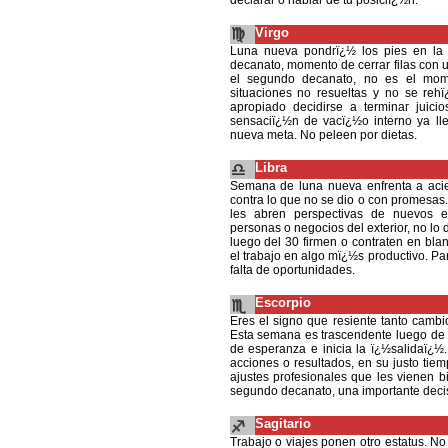
declarar o hablar de tu posiciï¿½n.
Virgo
Luna nueva pondrï¿½ los pies en la ti
decanato, momento de cerrar filas con 
el segundo decanato, no es el mome
situaciones no resueltas y no se rehï
apropiado decidirse a terminar juicios
sensaciï¿½n de vacï¿½o interno ya ll
nueva meta. No peleen por dietas.
Libra
Semana de luna nueva enfrenta a acier
contra lo que no se dio o con promesas
les abren perspectivas de nuevos 
personas o negocios del exterior, no lo
luego del 30 firmen o contraten en bla
el trabajo en algo mï¿½s productivo. P
falta de oportunidades.
Escorpio
Eres el signo que resiente tanto cambi
Esta semana es trascendente luego de i
de esperanza e inicia la ï¿½salidaï¿½
acciones o resultados, en su justo tie
ajustes profesionales que les vienen b
segundo decanato, una importante decis
Sagitario
Trabajo o viajes ponen otro estatus. N