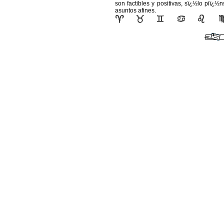
son factibles y positivas, sï¿½lo piï¿½n
asuntos afines.