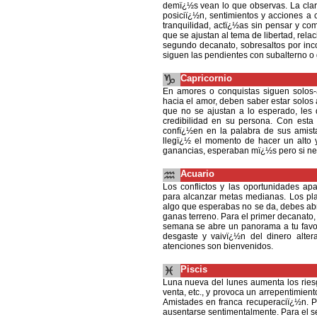
demï¿½s vean lo que observas. La clar
posiciï¿½n, sentimientos y acciones a c
tranquilidad, actï¿½as sin pensar y com
que se ajustan al tema de libertad, rel
segundo decanato, sobresaltos por inco
siguen las pendientes con subalterno o
Capricornio
En amores o conquistas siguen solos
hacia el amor, deben saber estar solos
que no se ajustan a lo esperado, les
credibilidad en su persona. Con est
confï¿½en en la palabra de sus amista
llegï¿½ el momento de hacer un alto y
ganancias, esperaban mï¿½s pero si ne
Acuario
Los conflictos y las oportunidades ap
para alcanzar metas medianas. Los pla
algo que esperabas no se da, debes abri
ganas terreno. Para el primer decanato
semana se abre un panorama a tu favor
desgaste y vaivï¿½n del dinero altera
atenciones son bienvenidos.
Piscis
Luna nueva del lunes aumenta los ries
venta, etc., y provoca un arrepentimient
Amistades en franca recuperaciï¿½n. 
ausentarse sentimentalmente. Para el s