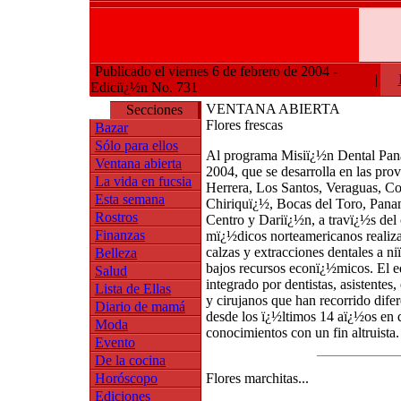
Publicado el viernes 6 de febrero de 2004 -
|
Ediciï¿½n No. 731
VENTANA ABIERTA
Secciones
Flores frescas
Bazar
Sólo para ellos
Al programa Misiï¿½n Dental Pa
Ventana abierta
2004, que se desarrolla en las prov
La vida en fucsia
Herrera, Los Santos, Veraguas, Co
Esta semana
Chiriquï¿½, Bocas del Toro, Pan
Rostros
Centro y Dariï¿½n, a travï¿½s del 
Finanzas
mï¿½dicos norteamericanos realiza
calzas y extracciones dentales a n
Belleza
bajos recursos econï¿½micos. El 
Salud
integrado por dentistas, asistentes
Lista de Ellas
y cirujanos que han recorrido dife
Diario de mamá
desde los ï¿½ltimos 14 aï¿½os en 
Moda
conocimientos con un fin altruista.
Evento
De la cocina
Horóscopo
Flores marchitas...
Ediciones