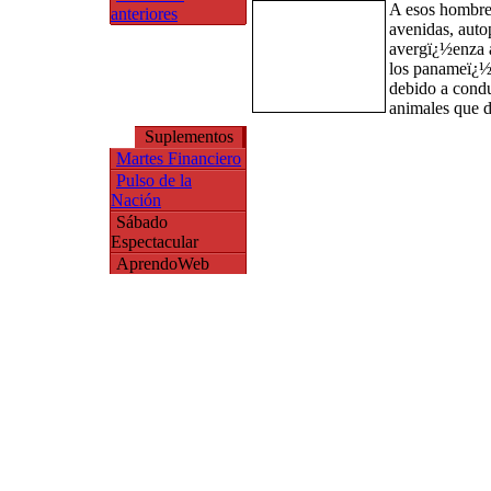
A esos hombres 
anteriores
avenidas, auto
avergï¿½enza a
los panameï¿½
debido a condu
animales que d
Suplementos
Martes Financiero
Pulso de la
Nación
Sábado
Espectacular
AprendoWeb