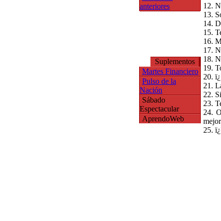
12. N
anteriores
13. S
14. D
15. T
16. M
17. N
18. N
Suplementos
19. T
Martes Financiero
20. ï
Pulso de la
21. L
Nación
22. S
Sábado
23. T
Espectacular
24. O
AprendoWeb
mejor
25. ï