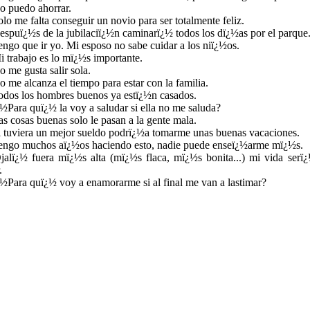
o puedo ahorrar.
olo me falta conseguir un novio para ser totalmente feliz.
espuï¿½s de la jubilaciï¿½n caminarï¿½ todos los dï¿½as por el parque
engo que ir yo. Mi esposo no sabe cuidar a los niï¿½os.
i trabajo es lo mï¿½s importante.
o me gusta salir sola.
o me alcanza el tiempo para estar con la familia.
odos los hombres buenos ya estï¿½n casados.
¿½Para quï¿½ la voy a saludar si ella no me saluda?
as cosas buenas solo le pasan a la gente mala.
i tuviera un mejor sueldo podrï¿½a tomarme unas buenas vacaciones.
engo muchos aï¿½os haciendo esto, nadie puede enseï¿½arme mï¿½s.
jalï¿½ fuera mï¿½s alta (mï¿½s flaca, mï¿½s bonita...) mi vida serï
.
¿½Para quï¿½ voy a enamorarme si al final me van a lastimar?