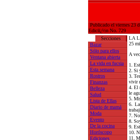
Publicado el viernes 23 
Ediciï¿½n No. 729
LA L
Secciones
25 mi
Bazar
Sólo para ellos
A vec
Ventana abierta
La vida en fucsia
1. Es
Esta semana
2. Si
Rostros
3. Te
vivir 
Finanzas
4. El
Belleza
le ag
Salud
5. Mi
Lista de Ellas
6. La
Diario de mamá
trabaj
Moda
7. No
Evento
8. So
De la cocina
9. Es
Horóscopo
10. N
11. M
Ediciones