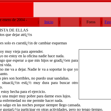
de enero de 2004 -
|
Inicio
|
|
Foros
|
Fav
ISTA DE ELLAS
tos que dejar atrï¿½s
es solo es cuestiï¿½n de cambiar esquemas
toy muy vieja para aprender.
 yo no estoy en la oficina nadie hace nada.
ngo que esperar a que mis hijos se gradï¿½en para
mi vida.
 no me va a dejar. Nadie le va a soportar lo que yo
uanto.
s pies son horribles, no puedo usar sandalias.
 situaciï¿½n estï¿½ muy dura para buscar otro
o.
 estoy hecha para el ejercicio.
y una mujer muy pobre para darme esos lujos.
ta enfermedad no me permite hacer nada.
o salgo en las noches porque siempre llego cansada.
e gustarï¿½a participar en otras actividades, pero no tengo tiempo.