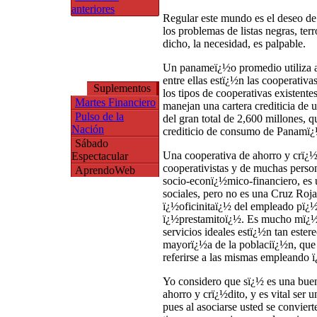
anteriores
Regular este mundo es el deseo de
los problemas de listas negras, terr
dicho, la necesidad, es palpable.
Un panameï¿½o promedio utiliza a
entre ellas estï¿½n las cooperativa
Suplementos
los tipos de cooperativas existent
Martes Financiero
manejan una cartera crediticia de 
Pulso de la
del gran total de 2,600 millones, 
Nación
crediticio de consumo de Panamï¿
Sábado
Una cooperativa de ahorro y crï¿½d
Espectacular
cooperativistas y de muchas perso
AprendoWeb
socio-econï¿½mico-financiero, es 
sociales, pero no es una Cruz Roja
ï¿½oficinitaï¿½ del empleado pï¿½b
ï¿½prestamitoï¿½. Es mucho mï¿½s 
servicios ideales estï¿½n tan ester
mayorï¿½a de la poblaciï¿½n, que l
referirse a las mismas empleando 
Yo considero que sï¿½ es una buen
ahorro y crï¿½dito, y es vital ser
pues al asociarse usted se convier