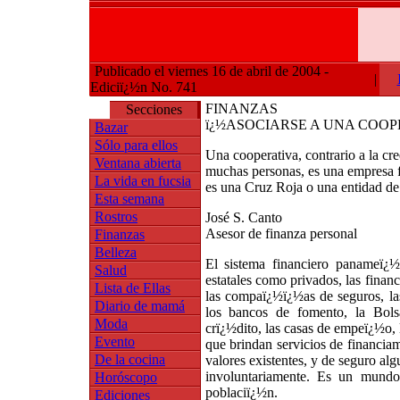
Publicado el viernes 16 de abril de 2004 -
|
Ediciï¿½n No. 741
FINANZAS
Secciones
ï¿½ASOCIARSE A UNA COOP
Bazar
Sólo para ellos
Una cooperativa, contrario a la cr
Ventana abierta
muchas personas, es una empresa fi
La vida en fucsia
es una Cruz Roja o una entidad de
Esta semana
Rostros
José S. Canto
Asesor de finanza personal
Finanzas
Belleza
El sistema financiero panameï¿½
Salud
estatales como privados, las financ
Lista de Ellas
las compaï¿½ï¿½as de seguros, 
Diario de mamá
los bancos de fomento, la Bolsa
Moda
crï¿½dito, las casas de empeï¿½o,
Evento
que brindan servicios de financiami
De la cocina
valores existentes, y de seguro al
involuntariamente. Es un mundo
Horóscopo
poblaciï¿½n.
Ediciones