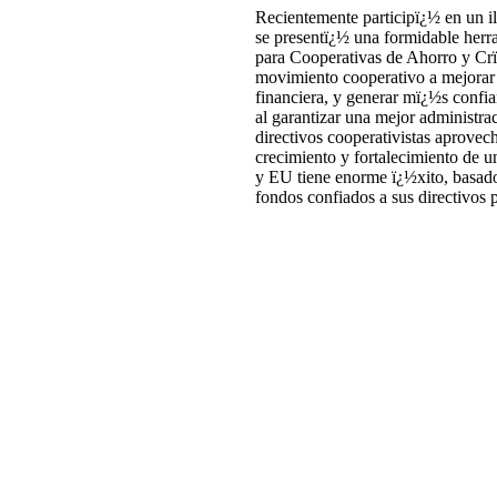
Recientemente participï¿½ en un i
se presentï¿½ una formidable herr
para Cooperativas de Ahorro y Crï
movimiento cooperativo a mejorar s
financiera, y generar mï¿½s confia
al garantizar una mejor administr
directivos cooperativistas aprovec
crecimiento y fortalecimiento de u
y EU tiene enorme ï¿½xito, basado
fondos confiados a sus directivos p