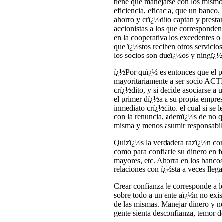
tiene que manejarse con los mismos 
eficiencia, eficacia, que un banco.
ahorro y crï¿½dito captan y presta
accionistas a los que corresponden
en la cooperativa los excedentes o 
que ï¿½stos reciben otros servici
los socios son dueï¿½os y ningï¿½
ï¿½Por quï¿½ es entonces que el 
mayoritariamente a ser socio ACT
crï¿½dito, y si decide asociarse a
el primer dï¿½a a su propia empres
inmediato crï¿½dito, el cual si se 
con la renuncia, ademï¿½s de no qu
misma y menos asumir responsabili
Quizï¿½s la verdadera razï¿½n cons
como para confiarle su dinero en f
mayores, etc. Ahorra en los bancos
relaciones con ï¿½sta a veces lleg
Crear confianza le corresponde a lo
sobre todo a un ente aï¿½n no exi
de las mismas. Manejar dinero y no 
gente sienta desconfianza, temor d