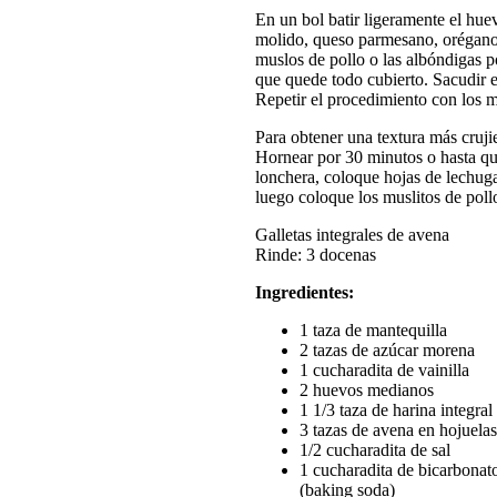
En un bol batir ligeramente el hue
molido, queso parmesano, orégano, 
muslos de pollo o las albóndigas p
que quede todo cubierto. Sacudir e
Repetir el procedimiento con los m
Para obtener una textura más crujie
Hornear por 30 minutos o hasta que
lonchera, coloque hojas de lechuga
luego coloque los muslitos de pollo
Galletas integrales de avena
Rinde: 3 docenas
Ingredientes:
1 taza de mantequilla
2 tazas de azúcar morena
1 cucharadita de vainilla
2 huevos medianos
1 1/3 taza de harina integral
3 tazas de avena en hojuelas
1/2 cucharadita de sal
1 cucharadita de bicarbonat
(baking soda)