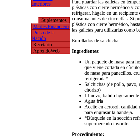
Para guardar las galletas en tempe
anteriores
plásticas con cierre hermético y co
refrigerar, hágalo en un recipiente
consuma antes de cinco días. Si pr
Suplementos
plástica con cierre hermético, hast
Martes Financiero
las galletas para utilizarlas como b
Pulso de la
Nación
Enrollados de salchicha
Recetario
AprendoWeb
Ingredientes
:
Un paquete de masa para hoj
que viene cortada en círculo
de masa para panecillos, cru
refrigerada*
Salchichas (de pollo, pavo, 
chorizo)
1 huevo, batido ligeramente
Agua fría
Aceite en aerosol, cantidad 
para engrasar la bandeja.
*Búsquela en la sección ref
supermercado favorito.
Procedimiento: