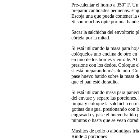
Pre-calentar el horno a 350° F. U
preparar cantidades pequeñas. Engr
Escoja una que pueda contener la c
Si son muchos opte por una bandej
Sacar la salchicha del envoltorio 
córtela por la mitad.
Si está utilizando la masa para hoja
colóquelos uno encima de otro en u
en uno de los bordes y enrolle. Al 
presione con los dedos. Coloque el
si está preparando más de uno. Con
pase huevo batido sobre la masa d
que el pan esté doradito.
Si está utilizando masa para paneci
del envase y separe las porciones.
limpia y coloque la salchicha en un
gotitas de agua, presionando con l
engrasada y pase el huevo batido 
minutos o hasta que se vean doradi
Muslitos de pollo o albóndigas frit
Rinde 4 porciones