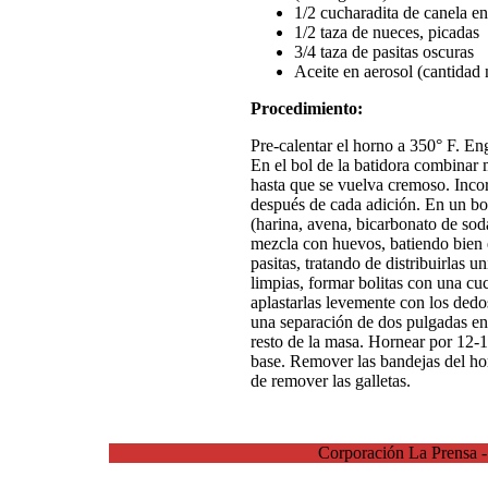
1/2 cucharadita de canela e
1/2 taza de nueces, picadas
3/4 taza de pasitas oscuras
Aceite en aerosol (cantidad 
Procedimiento:
Pre-calentar el horno a 350° F. En
En el bol de la batidora combinar m
hasta que se vuelva cremoso. Inco
después de cada adición. En un bo
(harina, avena, bicarbonato de soda
mezcla con huevos, batiendo bien e
pasitas, tratando de distribuirlas
limpias, formar bolitas con una c
aplastarlas levemente con los dedo
una separación de dos pulgadas ent
resto de la masa. Hornear por 12-1
base. Remover las bandejas del hor
de remover las galletas.
Corporación La Prensa 