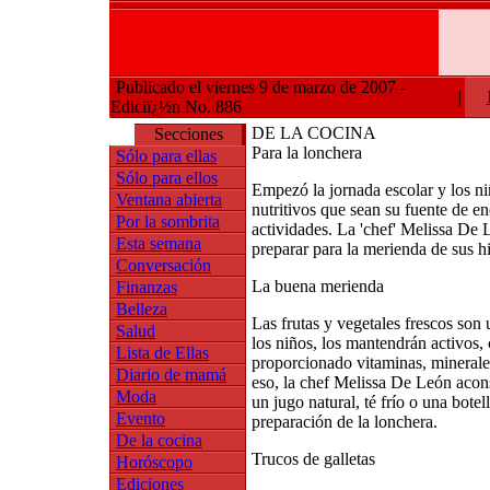
Publicado el viernes 9 de marzo de 2007 -
|
Ediciï¿½n No. 886
DE LA COCINA
Secciones
Para la lonchera
Sólo para ellas
Sólo para ellos
Empezó la jornada escolar y los ni
Ventana abierta
nutritivos que sean su fuente de en
Por la sombrita
actividades. La 'chef' Melissa De 
Esta semana
preparar para la merienda de sus hi
Conversación
La buena merienda
Finanzas
Belleza
Las frutas y vegetales frescos so
Salud
los niños, los mantendrán activos, 
Lista de Ellas
proporcionado vitaminas, minerale
Diario de mamá
eso, la chef Melissa De León acons
Moda
un jugo natural, té frío o una botel
Evento
preparación de la lonchera.
De la cocina
Trucos de galletas
Horóscopo
Ediciones