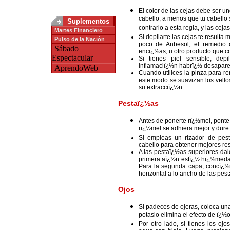
El color de las cejas debe ser un
cabello, a menos que tu cabello 
Suplementos
contrario a esta regla, y las ce
Martes Financiero
Si depilarte las cejas te result
Pulso de la Nación
poco de Anbesol, el remedio q
Sábado
encï¿½as, u otro producto que 
Espectacular
Si tienes piel sensible, dep
inflamaciï¿½n habrï¿½ desapare
AprendoWeb
Cuando utilices la pinza para r
este modo se suavizan los vello
su extracciï¿½n.
Pestaï¿½as
Antes de ponerte rï¿½mel, ponte 
rï¿½mel se adhiera mejor y dure
Si empleas un rizador de pest
cabello para obtener mejores res
A las pestaï¿½as superiores da
primera aï¿½n estï¿½ hï¿½meda, 
Para la segunda capa, concï¿½n
horizontal a lo ancho de las pes
Ojos
Si padeces de ojeras, coloca una
potasio elimina el efecto de ï¿
Por otro lado, si tienes los o