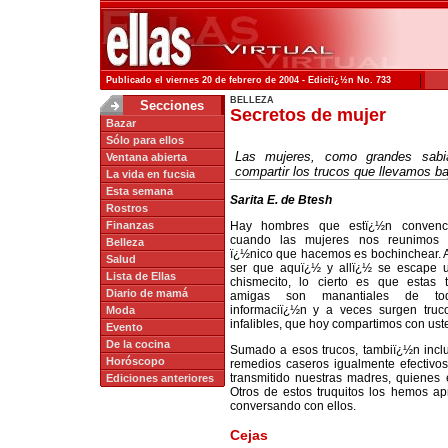
|
Publicado el viernes 20 de febrero de 2004 - Ediciï¿½n No. 733
BELLEZA
Secciones
Secretos de mujer
Bazar
Sólo para ellos
Las mujeres, como grandes sabi
Ventana abierta
compartir los trucos que llevamos b
La vida en fucsia
Esta semana
Sarita E. de Btesh
Rostros
Finanzas
Hay hombres que estï¿½n convenc
cuando las mujeres nos reunimos a
Belleza
ï¿½nico que hacemos es bochinchear.
Salud
ser que aquï¿½ y allï¿½ se escape 
Lista de Ellas
chismecito, lo cierto es que estas te
Diario de mamá
amigas son manantiales de to
informaciï¿½n y a veces surgen truc
Moda
infalibles, que hoy compartimos con ust
Evento
De la cocina
Sumado a esos trucos, tambiï¿½n incl
Horóscopo
remedios caseros igualmente efectivo
transmitido nuestras madres, quienes
Ediciones anteriores
Otros de estos truquitos los hemos a
conversando con ellos.
Cejas