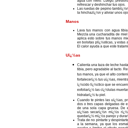
agua con hielo. Luego, presiona
refrescar y deshinchar tus ojos.
Las ruedas de pepino tambiï¿½n 
la hinchazï¿½n y aliviar unos oj
Manos
Lava tus manos con agua tibia 
Mezcla una cucharadita de miel 
aplica esto sobre tus manos m
en bolsitas plï¿½sticas, y estas
El calor ayuda a que este trata
Uï¿½as
Calienta una taza de leche hast
tibia, pero agradable al tacto. 
tus manos, ya que el alto conten
fortalecerï¿½ tus uï¿½as, mientr
ï¿½cido lï¿½ctico que se encuent
exfoliarï¿½ las cï¿½lulas muerta
hidratarï¿½ tu piel.
Cuando te pintes las uï¿½as, p
dos o tres capas delgadas de e
de una sola capa gruesa. De 
uï¿½as secarï¿½n mï¿½s rï¿½p
quedarï¿½ mï¿½s parejo y durar
Trata de no pintarte y despinta
a la semana, ya que los esmal