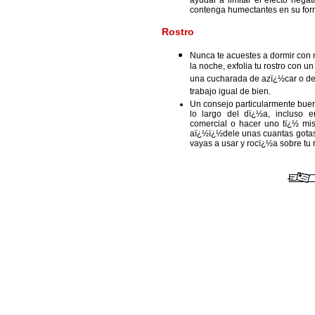
ayudar a limitar el efecto nega
contenga humectantes en su for
Rostro
Nunca te acuestes a dormir con 
la noche, exfolia tu rostro con u
una cucharada de azï¿½car o de
trabajo igual de bien.
Un consejo particularmente bueno
lo largo del dï¿½a, incluso 
comercial o hacer uno tï¿½ mis
aï¿½ï¿½dele unas cuantas gotas 
vayas a usar y rocï¿½a sobre tu 