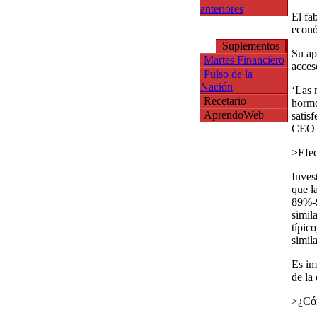
anteriores
El fa
econó
Suplementos
Su ap
Martes Financiero
acces
Pulso de la
Nación
‘Las 
Recetario
hormo
AprendoWeb
satisf
CEO d
>Efec
Inves
que l
89%-9
simil
típic
simil
Es im
de la
>¿Cóm