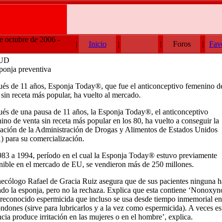
e octubre de 2006 -
|
Inicio
|
|
Foros
|
Fav
UD
ponja preventiva
és de 11 años, Esponja Today®, que fue el anticonceptivo femenino d
 sin receta más popular, ha vuelto al mercado.
és de una pausa de 11 años, la Esponja Today®, el anticonceptivo
ino de venta sin receta más popular en los 80, ha vuelto a conseguir la
ación de la Administración de Drogas y Alimentos de Estados Unidos
 para su comercialización.
83 a 1994, período en el cual la Esponja Today® estuvo previamente
nible en el mercado de EU, se vendieron más de 250 millones.
necólogo Rafael de Gracia Ruiz asegura que de sus pacientes ninguna h
zado la esponja, pero no la rechaza. Explica que esta contiene ‘Nonoxyn
 reconocido espermicida que incluso se usa desde tiempo inmemorial en
ondones (sirve para lubricarlos y a la vez como espermicida). A veces es
ncia produce irritación en las mujeres o en el hombre’, explica.