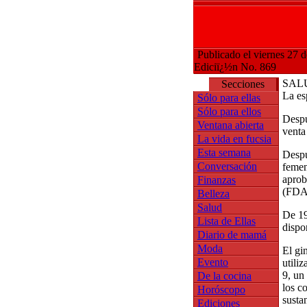
Publicado el viernes 27 d
Ediciï¿½n No. 869
SAL
Secciones
La es
Sólo para ellas
Sólo para ellos
Despu
Ventana abierta
venta
La vida en fucsia
Esta semana
Despu
Conversación
femen
aprob
Finanzas
(FDA)
Belleza
Salud
De 19
Lista de Ellas
dispo
Diario de mamá
Moda
El gi
Evento
utili
9, un
De la cocina
los c
Horóscopo
susta
Ediciones