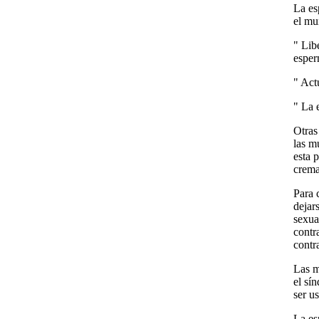
La es
el mu
" Lib
esper
" Act
" La 
Otras
las m
esta 
crema
Para 
dejar
sexua
contr
contr
Las m
el sí
ser u
La es