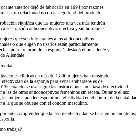
bricante anterior dejó de fabricarla en 1994 por razones
micas, no relacionadas con la seguridad del producto.
robación significa que las mujeres una vez más tendrán
o a esta opción anticonceptiva, efectiva y sin hormonas.
mujeres que son intolerantes a los anticonceptivos
nales o que eligen no usarlos están particularmente
echas por el retorno de la esponja’, destacó el presidente y
e Allendale.
tividad
tigaciones clínicas en más de 1,800 mujeres han mostrado
a efectividad de la esponja para evitar embarazos es de
1%, cuando se usa según las instrucciones, una tasa de efectividad
ar a las de otros anticonceptivos femeninos sin receta. Durante el uso
o, las mujeres pueden esperar una efectividad en el control de la natalida
ar a la que se obtiene con el condón masculino.
portante comprender que la tasa de efectividad se basa en un año de us
 esponja.
o trabaja?