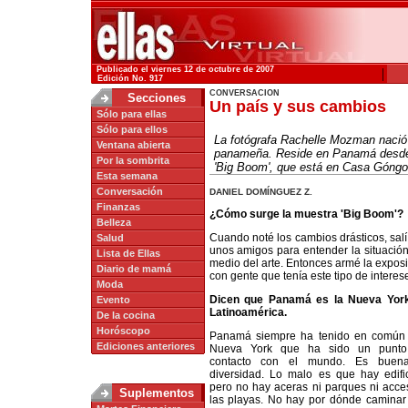
Publicado el viernes 12 de octubre de 2007
|
Edición No. 917
CONVERSACION
Secciones
Un país y sus cambios
Sólo para ellas
Sólo para ellos
La fotógrafa Rachelle Mozman nació
Ventana abierta
panameña. Reside en Panamá desde h
Por la sombrita
'Big Boom', que está en Casa Góngo
Esta semana
Conversación
DANIEL DOMÍNGUEZ Z.
Finanzas
¿Cómo surge la muestra 'Big Boom'?
Belleza
Cuando noté los cambios drásticos, sal
Salud
unos amigos para entender la situación
Lista de Ellas
medio del arte. Entonces armé la expos
Diario de mamá
con gente que tenía este tipo de interes
Moda
Dicen que Panamá es la Nueva Yor
Evento
Latinoamérica.
De la cocina
Horóscopo
Panamá siempre ha tenido en común
Ediciones anteriores
Nueva York que ha sido un punt
contacto con el mundo. Es buen
diversidad. Lo malo es que hay edific
pero no hay aceras ni parques ni acce
Suplementos
las playas. No hay por dónde caminar 