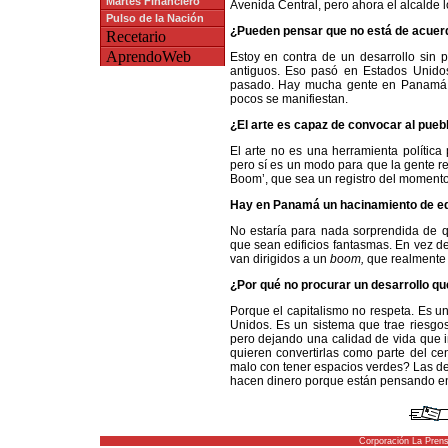
Martes Financiero
Avenida Central, pero ahora el alcalde 
Pulso de la Nación
¿Pueden pensar que no está de acuerdo
Recetario
AprendoWeb
Estoy en contra de un desarrollo sin p
antiguos. Eso pasó en Estados Unidos
pasado. Hay mucha gente en Panamá 
pocos se manifiestan.
¿El arte es capaz de convocar al pueb
El arte no es una herramienta política
pero sí es un modo para que la gente re
Boom’, que sea un registro del momento
Hay en Panamá un hacinamiento de edif
No estaría para nada sorprendida de
que sean edificios fantasmas. En vez de 
van dirigidos a un
boom,
que realmente 
¿Por qué no procurar un desarrollo qu
Porque el capitalismo no respeta. Es 
Unidos. Es un sistema que trae riesgos
pero dejando una calidad de vida que i
quieren convertirlas como parte del ce
malo con tener espacios verdes? Las de
hacen dinero porque están pensando e
Corporación La Pren