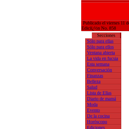
Publicado el viernes 11 d
Ediciï¿½n No. 858
Secciones
Sólo para ellas
Sólo para ellos
Ventana abierta
La vida en fucsia
Esta semana
Conversación
Finanzas
Belleza
Salud
Lista de Ellas
Diario de mamá
Moda
Evento
De la cocina
Horóscopo
Ediciones