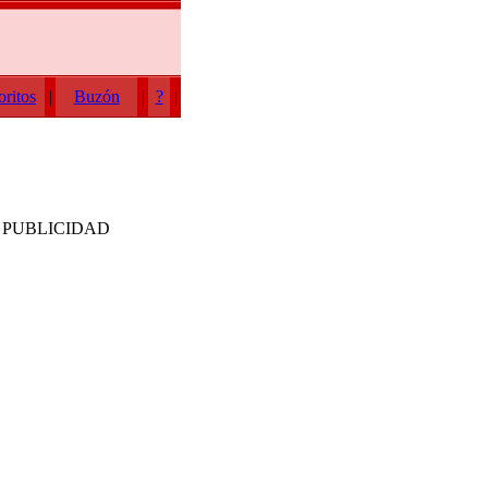
oritos
|
Buzón
|
?
|
PUBLICIDAD