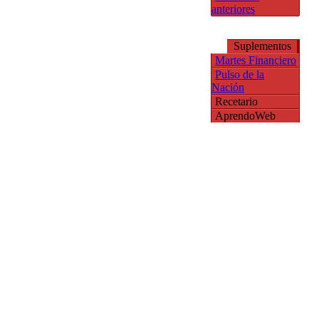
anteriores
Suplementos
Martes Financiero
Pulso de la
Nación
Recetario
AprendoWeb