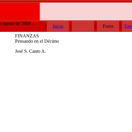
e agosto de 2006 -
|
Inicio
|
|
Foros
|
Fav
FINANZAS
Pensando en el Décimo
José S. Canto A.