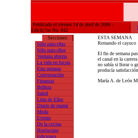
Publicado el viernes 14 de abril de 2006 -
|
Ediciï¿½n No. 842
ESTA SEMANA
Secciones
Remando el cayuco
Sólo para ellas
Sólo para ellos
El fin de semana pa
Ventana abierta
el canal en la carr
La vida en fucsia
no sabía si llorar o 
Esta semana
producía satisfacción
Conversación
María A. de León M
Finanzas
Belleza
Salud
Lista de Ellas
Diario de mamá
Moda
Evento
De la cocina
Horóscopo
Ediciones