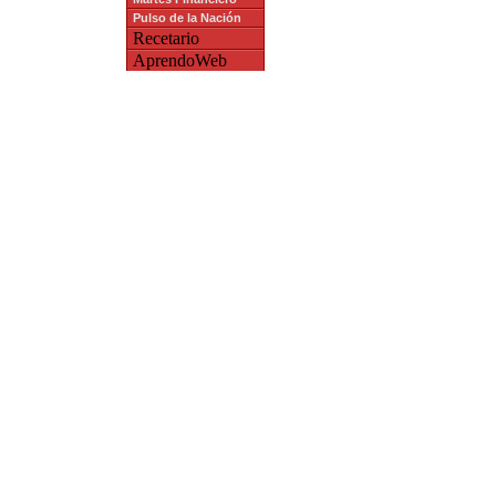
Pulso de la Nación
Recetario
AprendoWeb