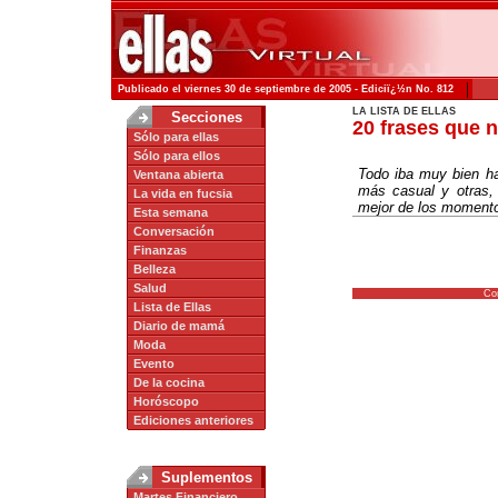
|
Publicado el viernes 30 de septiembre de 2005 - Ediciï¿½n No. 812
LA LISTA DE ELLAS
Secciones
20 frases que n
Sólo para ellas
Sólo para ellos
Todo iba muy bien ha
Ventana abierta
más casual y otras,
La vida en fucsia
mejor de los moment
Esta semana
Conversación
Finanzas
Belleza
Salud
Co
Lista de Ellas
Diario de mamá
Moda
Evento
De la cocina
Horóscopo
Ediciones anteriores
Suplementos
Martes Financiero