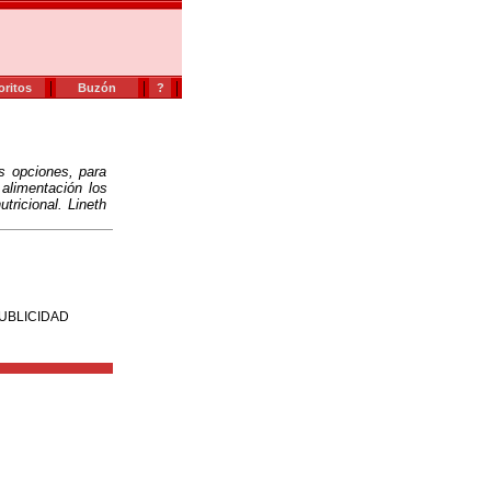
|
|
|
oritos
Buzón
?
s opciones, para
 alimentación los
tricional. Lineth
UBLICIDAD