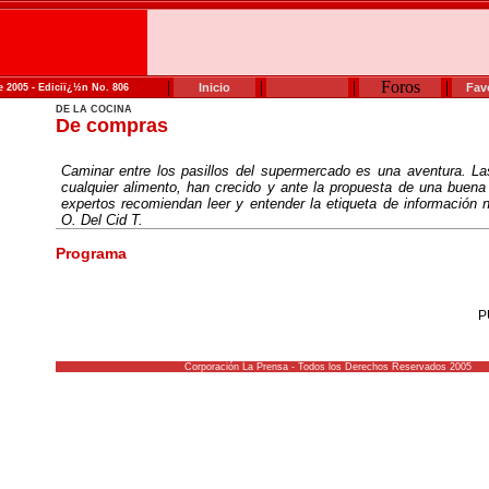
|
|
|
Foros
|
Inicio
Fav
e 2005 - Ediciï¿½n No. 806
DE LA COCINA
De compras
Caminar entre los pasillos del supermercado es una aventura. La
cualquier alimento, han crecido y ante la propuesta de una buena
expertos recomiendan leer y entender la etiqueta de información nu
O. Del Cid T.
Programa
P
Corporación La Prensa - Todos los Derechos Reservados 2005