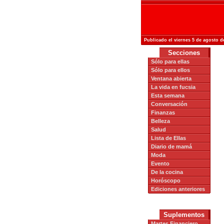
Publicado el viernes 5 de agosto d
Secciones
Sólo para ellas
Sólo para ellos
Ventana abierta
La vida en fucsia
Esta semana
Conversación
Finanzas
Belleza
Salud
Lista de Ellas
Diario de mamá
Moda
Evento
De la cocina
Horóscopo
Ediciones anteriores
Suplementos
Martes Financiero