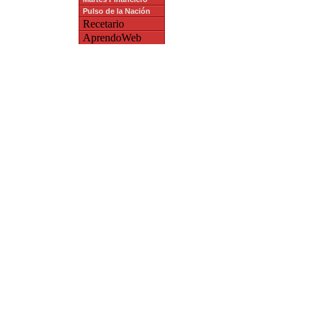
Pulso de la Nación
Recetario
AprendoWeb