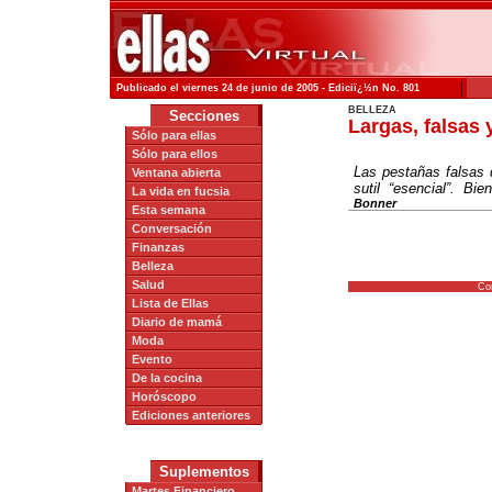
|
Publicado el viernes 24 de junio de 2005 - Ediciï¿½n No. 801
BELLEZA
Secciones
Largas, falsas
Sólo para ellas
Sólo para ellos
Las pestañas falsas 
Ventana abierta
sutil “esencial”. B
La vida en fucsia
Bonner
Esta semana
Conversación
Finanzas
Belleza
Salud
Co
Lista de Ellas
Diario de mamá
Moda
Evento
De la cocina
Horóscopo
Ediciones anteriores
Suplementos
Martes Financiero