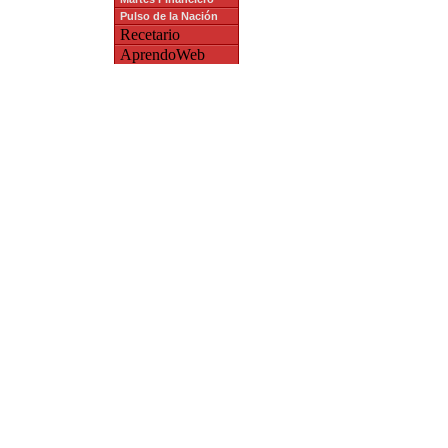
Pulso de la Nación
Recetario
AprendoWeb