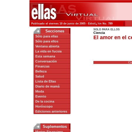
|
Publicado el viernes 10 de junio de 2005 - Ediciï¿½n No. 789
SOLO PARA ELLOS
Secciones
Ciencia
Sólo para ellas
El amor en el c
Sólo para ellos
Ventana abierta
La vida en fucsia
Esta semana
Conversación
Co
Finanzas
Belleza
Salud
Lista de Ellas
Diario de mamá
Moda
Evento
De la cocina
Horóscopo
Ediciones anteriores
Suplementos
Martes Financiero