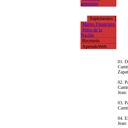
anteriores
Suplementos
Martes Financiero
Pulso de la
Nación
Recetario
AprendoWeb
01. De
Camis
Zapat
02. Pa
Camis
Jean:
03. Pa
Camis
04. E
Jean