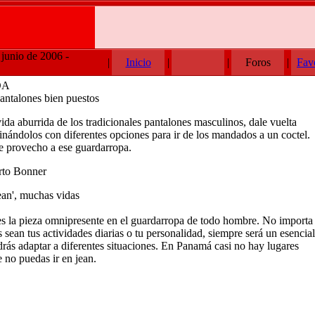
 junio de 2006 -
|
Inicio
|
|
Foros
|
Fav
DA
antalones bien puestos
vida aburrida de los tradicionales pantalones masculinos, dale vuelta
nándolos con diferentes opciones para ir de los mandados a un coctel.
e provecho a ese guardarropa.
to Bonner
ean', muchas vidas
es la pieza omnipresente en el guardarropa de todo hombre. No importa
s sean tus actividades diarias o tu personalidad, siempre será un esencial
drás adaptar a diferentes situaciones. En Panamá casi no hay lugares
 no puedas ir en jean.