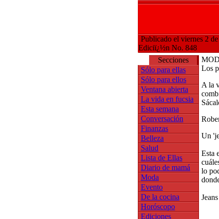
Publicado el viernes 2 de
Ediciï¿½n No. 848
MO
Secciones
Los p
Sólo para ellas
Sólo para ellos
A la 
Ventana abierta
combi
La vida en fucsia
Sácal
Esta semana
Conversación
Rober
Finanzas
Un 'j
Belleza
Salud
Esta 
Lista de Ellas
cuále
Diario de mamá
lo po
Moda
donde
Evento
De la cocina
Jeans
Horóscopo
Ediciones