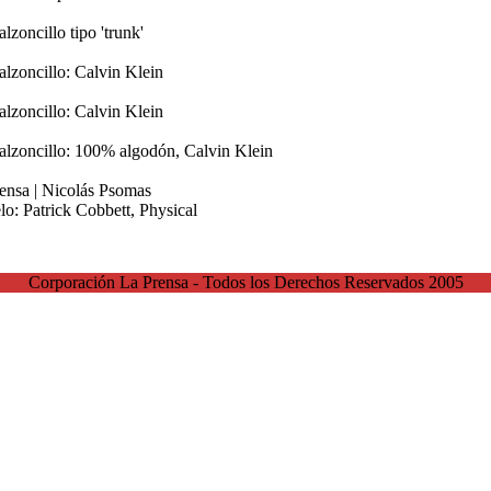
lzoncillo tipo 'trunk'
alzoncillo: Calvin Klein
alzoncillo: Calvin Klein
alzoncillo: 100% algodón, Calvin Klein
ensa | Nicolás Psomas
o: Patrick Cobbett, Physical
Corporación La Prensa - Todos los Derechos Reservados 2005