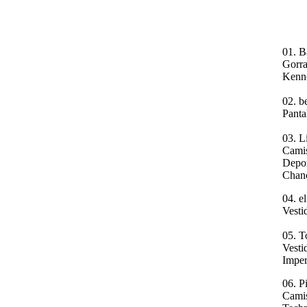
01. B
Gorra
Kenn
02. b
Panta
03. L
Camis
Depor
Chan
04. e
Vesti
05. T
Vesti
Imper
06. P
Camis