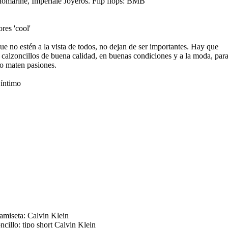
omarine, Imperiale Joyeros. Flip flops: BMB
ores 'cool'
e no estén a la vista de todos, no dejan de ser importantes. Hay que
r calzoncillos de buena calidad, en buenas condiciones y a la moda, par
o maten pasiones.
íntimo
amiseta: Calvin Klein
ncillo: tipo short Calvin Klein