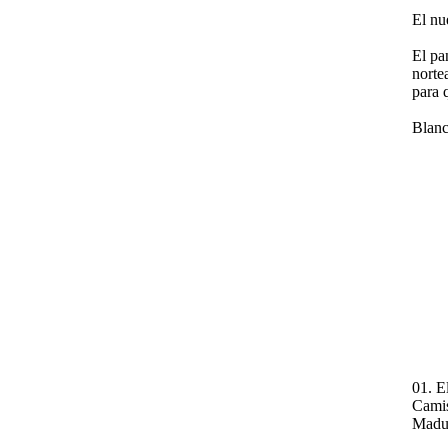
El nu
El pa
norte
para 
Blan
01. E
Camis
Madur