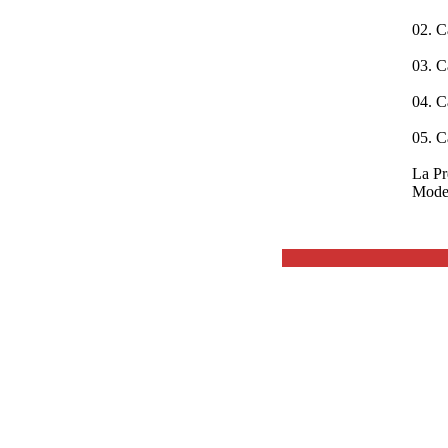
02. Ca
03. C
04. C
05. C
La Pr
Model