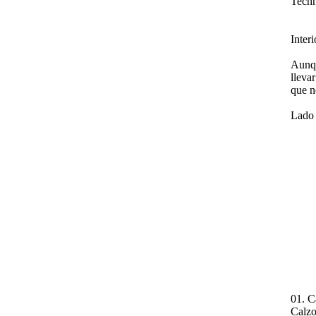
Techn
Interi
Aunqu
lleva
que n
Lado 
01. C
Calzo