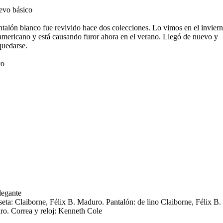
evo básico
ntalón blanco fue revivido hace dos colecciones. Lo vimos en el invier
americano y está causando furor ahora en el verano. Llegó de nuevo y
quedarse.
co
legante
eta: Claiborne, Félix B. Maduro. Pantalón: de lino Claiborne, Félix B.
o. Correa y reloj: Kenneth Cole