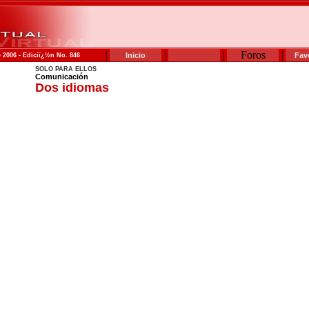
|
|
|
Foros
|
Inicio
Fav
 2006 - Ediciï¿½n No. 846
SOLO PARA ELLOS
Comunicación
Dos idiomas