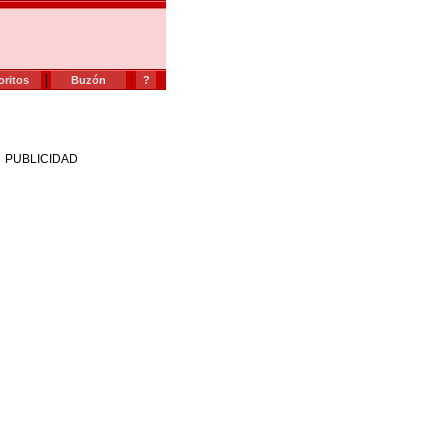
|
|
|
oritos
Buzón
?
PUBLICIDAD