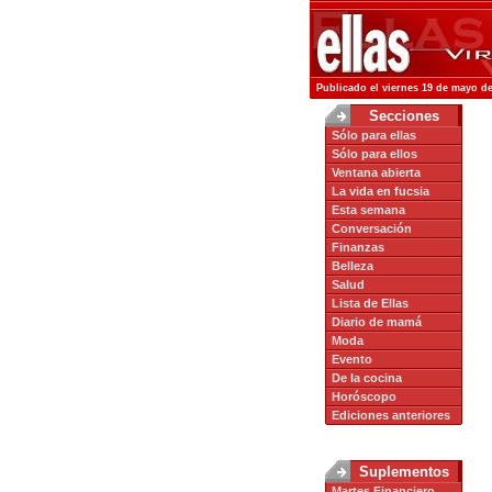
Publicado el viernes 19 de mayo de
Secciones
Sólo para ellas
Sólo para ellos
Ventana abierta
La vida en fucsia
Esta semana
Conversación
Finanzas
Belleza
Salud
Lista de Ellas
Diario de mamá
Moda
Evento
De la cocina
Horóscopo
Ediciones anteriores
Suplementos
Martes Financiero