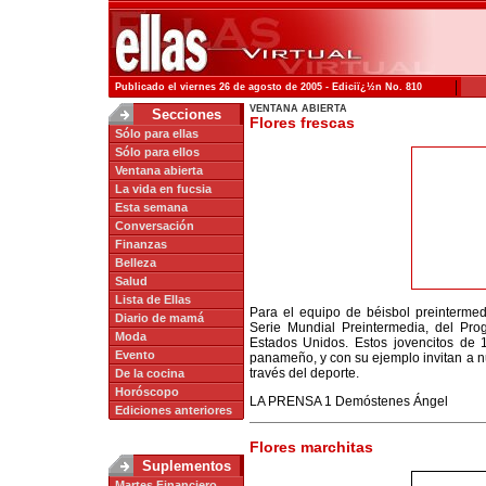
|
Publicado el viernes 26 de agosto de 2005 - Ediciï¿½n No. 810
VENTANA ABIERTA
Secciones
Flores frescas
Sólo para ellas
Sólo para ellos
Ventana abierta
La vida en fucsia
Esta semana
Conversación
Finanzas
Belleza
Salud
Lista de Ellas
Para el equipo de béisbol preinterme
Diario de mamá
Serie Mundial Preintermedia, del Pr
Moda
Estados Unidos. Estos jovencitos de 
Evento
panameño, y con su ejemplo invitan a n
través del deporte.
De la cocina
Horóscopo
LA PRENSA 1 Demóstenes Ángel
Ediciones anteriores
Flores marchitas
Suplementos
Martes Financiero